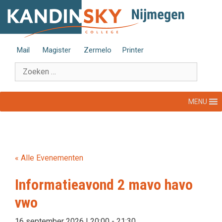
Ga
naar
de
inhoud
Mail
Magister
Zermelo
Printer
Zoek
naar:
MENU
« Alle Evenementen
Informatieavond 2 mavo havo
vwo
16 september 2026 | 20:00
-
21:30