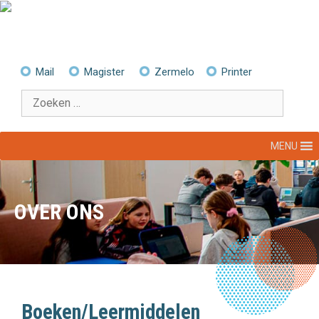
Ga
naar
de
inhoud
Mail
Magister
Zermelo
Printer
Zoek
naar:
MENU
OVER ONS
Boeken/Leermiddelen