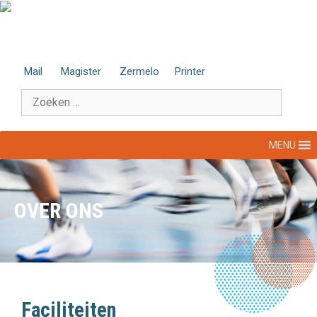
Ga
naar
de
inhoud
Mail
Magister
Zermelo
Printer
Zoek
naar:
MENU
OVER ONS
Faciliteiten