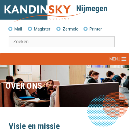
Ga
naar
de
inhoud
Mail
Magister
Zermelo
Printer
Zoek
naar:
MENU
OVER ONS
Visie en missie