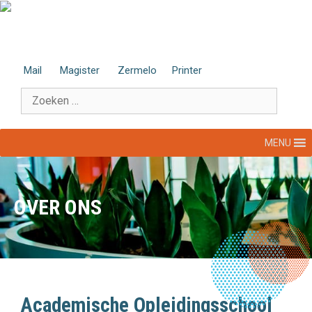
Ga
naar
de
inhoud
Mail
Magister
Zermelo
Printer
Zoek
naar:
MENU
OVER ONS
Academische Opleidingsschool