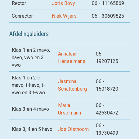
Rector
Joris Bovy
06 - 11165869
Conrector
Niek Wijers
06 - 30609825
Afdelingsleiders
Klas 1 en 2 mavo,
Annalein
06 -
havo, vwo en 3
Henselmans
19207125
vwo
Klas 1 en 2 t-
Jasmina
06 -
mavo, t-havo, t-
Schattenberg
15018720
vwo en 3 t-vwo
Maria
06 -
Klas 3 en 4 mavo
Urselmann
42630472
06 -
Klas 3, 4 en 5 havo
Jos Olsthoorn
13730499