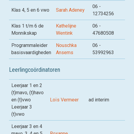
06 -
Klas 4, 5 en 6 vwo
Sarah Adeney
12734256
Klas 1 t/m 6 de
Kathelijne
06 -
Monnikskap
Wentink
47680508
Programmaleider
Nouschka
06 -
basisvaardigheden
Ansems
53992963
Leerlingcoördinatoren
Leerjaar 1 en 2
(t)mavo, (t)havo
en (t)vwo
Loïs Vermeer
ad interim
Leerjaar 3
(t)vwo
Leerjaar 3 en 4
mavo, 3, 4 en 5
Roxanne