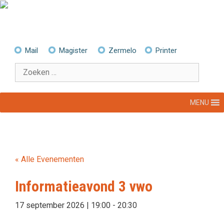
Ga
naar
de
inhoud
Mail
Magister
Zermelo
Printer
Zoek
naar:
MENU
« Alle Evenementen
Informatieavond 3 vwo
17 september 2026 | 19:00
-
20:30