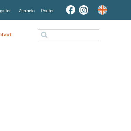
ister
Zermelo
Printer
Zoeken
ntact
naar: