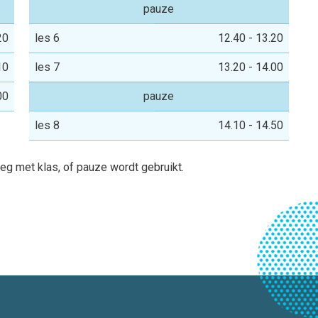
pauze
20
les 6
12.40 - 13.20
10
les 7
13.20 - 14.00
00
pauze
les 8
14.10 - 14.50
rleg met klas, of pauze wordt gebruikt.