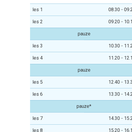
les 1
08.30 - 09.
les 2
09.20 - 10.
pauze
les 3
10.30 - 11.
les 4
11.20 - 12.
pauze
les 5
12.40 - 13.
les 6
13.30 - 14.
pauze*
les 7
14.30 - 15.
les 8
15.20 - 16.