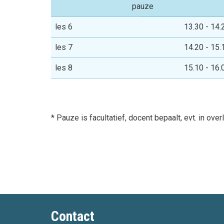
pauze
les 6
13.30 - 14.
les 7
14.20 - 15.
les 8
15.10 - 16.
* Pauze is facultatief, docent bepaalt, evt. in ove
Contact