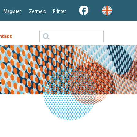
Magister
Zermelo
Printer
Zoeken
ntact
naar: