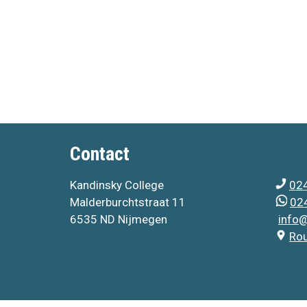
Contact
Kandinsky College
024
Malderburchtstraat 11
024
6535 ND Nijmegen
info@
Ro