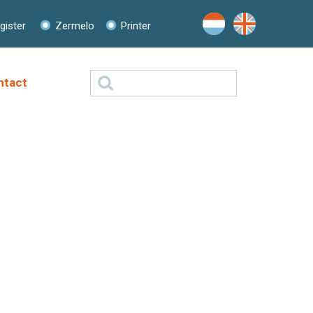
ister
Zermelo
Printer
Zoeken
ntact
naar: