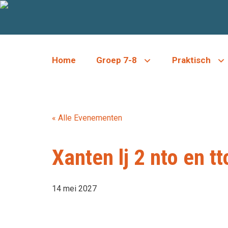
Ga
naar
de
inhoud
Home
Groep 7-8
Praktisch
« Alle Evenementen
Xanten lj 2 nto en tt
14 mei 2027