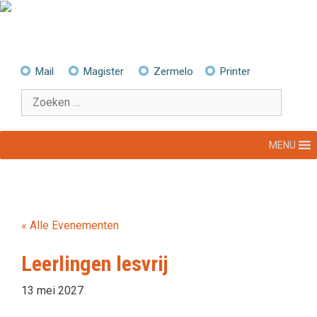
Ga
naar
de
inhoud
Mail
Magister
Zermelo
Printer
Zoek
naar:
MENU
« Alle Evenementen
Leerlingen lesvrij
13 mei 2027