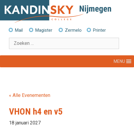
Ga
naar
de
inhoud
Mail
Magister
Zermelo
Printer
Zoek
naar:
MENU
« Alle Evenementen
VHON h4 en v5
18 januari 2027