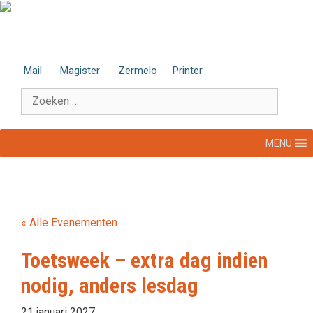
Ga
naar
de
inhoud
Mail
Magister
Zermelo
Printer
Zoek
naar:
MENU
« Alle Evenementen
Toetsweek – extra dag indien
nodig, anders lesdag
21 januari 2027