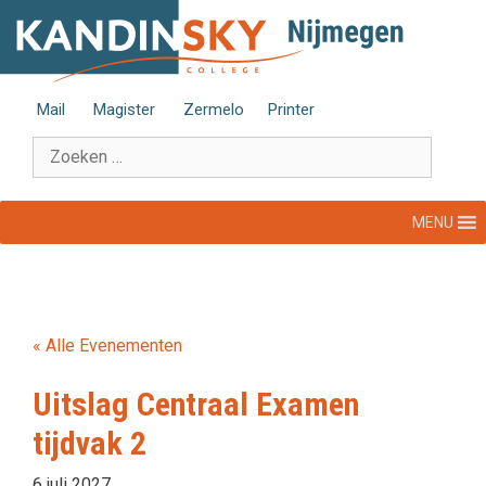
Ga
naar
de
inhoud
Mail
Magister
Zermelo
Printer
Zoek
naar:
MENU
« Alle Evenementen
Uitslag Centraal Examen
tijdvak 2
6 juli 2027