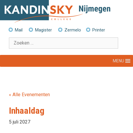
Ga
naar
de
inhoud
Mail
Magister
Zermelo
Printer
Zoek
naar:
MENU
« Alle Evenementen
Inhaaldag
5 juli 2027