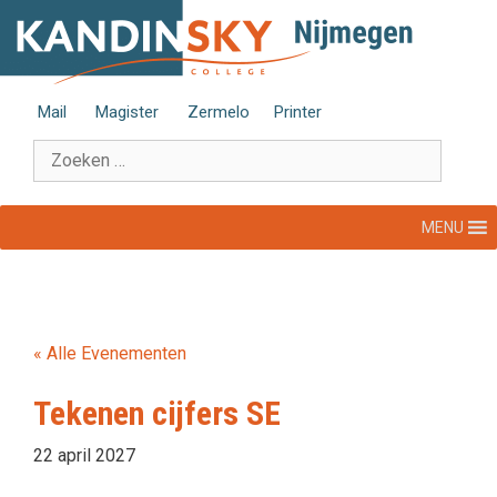
Ga
naar
de
inhoud
Mail
Magister
Zermelo
Printer
Zoek
naar:
MENU
« Alle Evenementen
Tekenen cijfers SE
22 april 2027