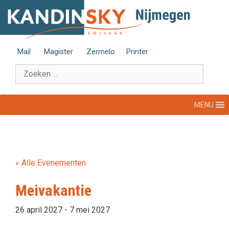
Ga
naar
de
inhoud
Mail
Magister
Zermelo
Printer
Zoek
naar:
MENU
« Alle Evenementen
Meivakantie
26 april 2027
-
7 mei 2027