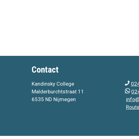
Contact
Kandinsky College
024
Malderburchtstraat 11
024
6535 ND Nijmegen
info@
Rout