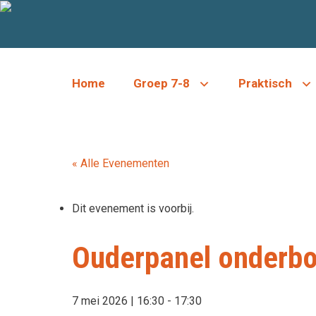
Ga
naar
de
inhoud
Home
Groep 7-8
Praktisch
« Alle Evenementen
Dit evenement is voorbij.
Ouderpanel onderb
7 mei 2026 | 16:30
-
17:30