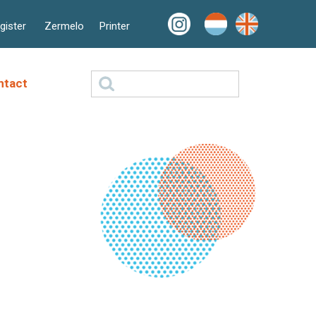
ister
Zermelo
Printer
Zoeken
ntact
naar: