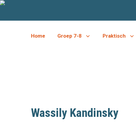
Ga
naar
de
inhoud
Home
Groep 7-8
Praktisch
OVER ONS
Wassily Kandinsky