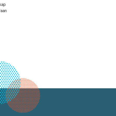
kap
raan