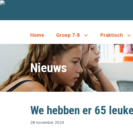
Ga
naar
de
inhoud
Home
Groep 7-8
Praktisch
Nieuws
We hebben er 65 leuke
28 november 2024