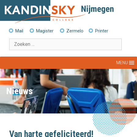
Ga
naar
de
inhoud
Mail
Magister
Zermelo
Printer
Zoek
naar:
MENU
Nieuws
Van harte gefeliciteerd!