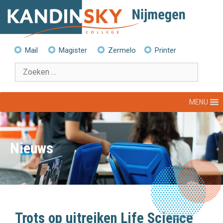
Ga
naar
de
inhoud
Mail
Magister
Zermelo
Printer
Zoek
naar:
MENU
Nieuws
Trots op uitreiken Life Science