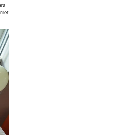
rs.
 met