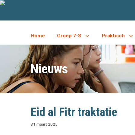
Ga
naar
de
inhoud
Home
Groep 7-8
Praktisch
Nieuws
Eid al Fitr traktatie
31 maart 2025