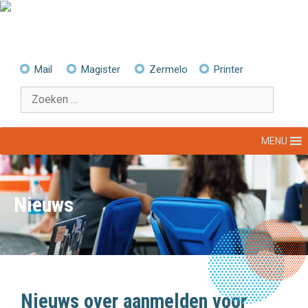
Ga
naar
de
inhoud
Mail
Magister
Zermelo
Printer
Zoek
naar:
MENU
Nieuws
Nieuws over aanmelden voor