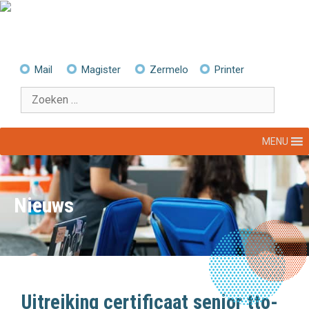
Ga
naar
de
inhoud
Mail
Magister
Zermelo
Printer
Zoek
naar:
MENU
Nieuws
Uitreiking certificaat senior tto-