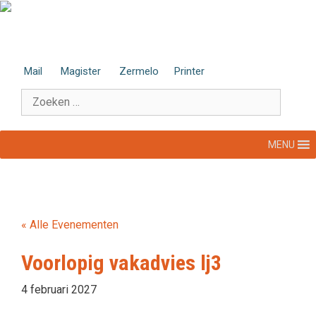
Ga
naar
de
inhoud
Mail
Magister
Zermelo
Printer
Zoek
naar:
MENU
« Alle Evenementen
Voorlopig vakadvies lj3
4 februari 2027