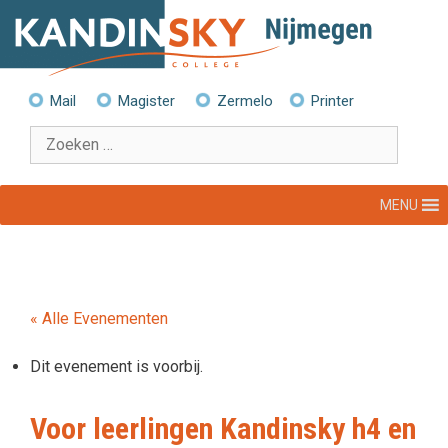
Ga
naar
de
inhoud
Mail
Magister
Zermelo
Printer
Zoek
naar:
MENU
« Alle Evenementen
Dit evenement is voorbij.
Voor leerlingen Kandinsky h4 en