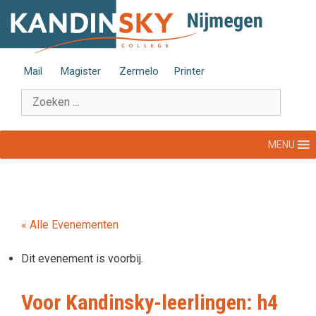
Ga
naar
de
inhoud
Mail
Magister
Zermelo
Printer
Zoek
naar:
MENU
« Alle Evenementen
Dit evenement is voorbij.
Voor Kandinsky-leerlingen: h4