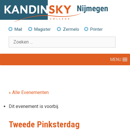
Ga
naar
de
inhoud
Mail
Magister
Zermelo
Printer
Zoek
naar:
MENU
« Alle Evenementen
Dit evenement is voorbij.
Tweede Pinksterdag