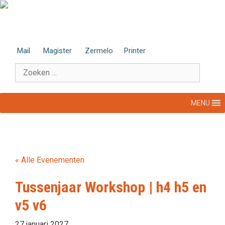
Ga
naar
de
inhoud
Mail
Magister
Zermelo
Printer
Zoek
naar:
MENU
« Alle Evenementen
Tussenjaar Workshop | h4 h5 en
v5 v6
27 januari 2027