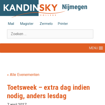
Ga
naar
de
inhoud
Mail
Magister
Zermelo
Printer
Zoek
naar:
MENU
« Alle Evenementen
Toetsweek – extra dag indien
nodig, anders lesdag
7 april 2027