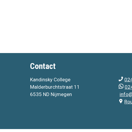
Contact
Kandinsky College
024
Malderburchtstraat 11
024
6535 ND Nijmegen
info@
Ro