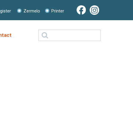
ister
Zermelo
Printer
Zoeken
ntact
naar: