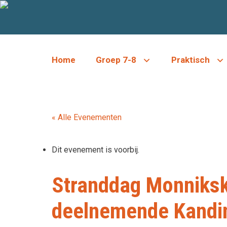
Ga
naar
de
inhoud
Home
Groep 7-8
Praktisch
« Alle Evenementen
Dit evenement is voorbij.
Stranddag Monnikska
deelnemende Kandin