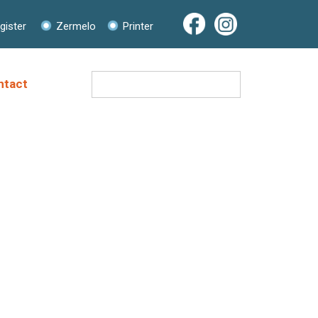
ister
Zermelo
Printer
Zoeken
ntact
naar: