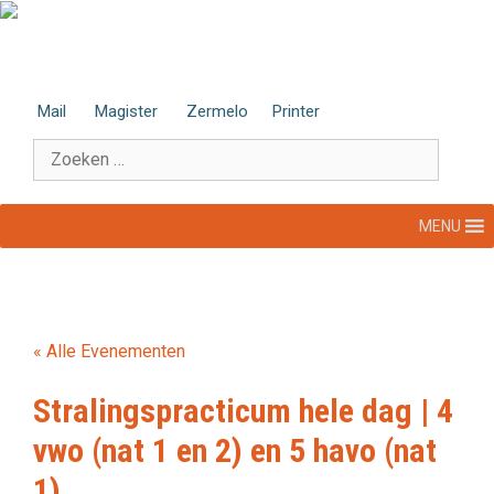
Ga
naar
de
inhoud
Mail
Magister
Zermelo
Printer
Zoek
naar:
MENU
« Alle Evenementen
Stralingspracticum hele dag | 4
vwo (nat 1 en 2) en 5 havo (nat
1)