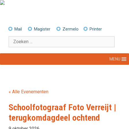
Ga
naar
de
inhoud
Mail
Magister
Zermelo
Printer
Zoek
naar:
MENU
« Alle Evenementen
Schoolfotograaf Foto Verreijt |
terugkomdagdeel ochtend
9 oktober 2026