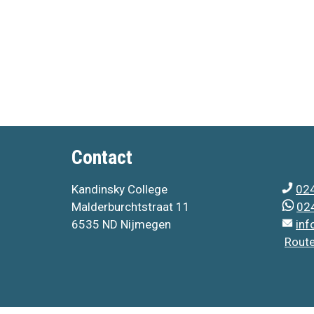
Contact
Kandinsky College
024
Malderburchtstraat 11
024
6535 ND Nijmegen
inf
Rout