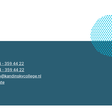
 - 359 44 22
 - 359 44 22
o@kandinskycollege.nl
ute