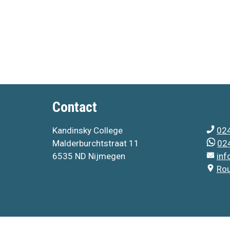
Contact
Kandinsky College
024
Malderburchtstraat 11
024
6535 ND Nijmegen
inf
Ro