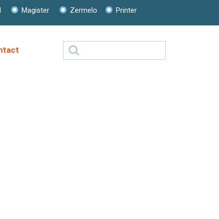
l
Magister
Zermelo
Printer
Zoeken
ntact
naar: