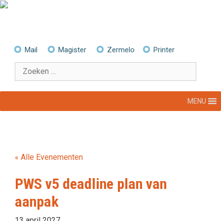
Ga
naar
de
inhoud
Mail
Magister
Zermelo
Printer
Zoek
naar:
MENU
« Alle Evenementen
PWS v5 deadline plan van
aanpak
13 april 2027