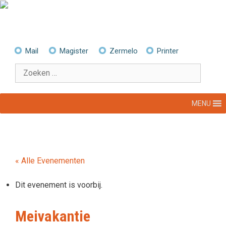
Ga
naar
de
inhoud
Mail
Magister
Zermelo
Printer
Zoek
naar:
MENU
« Alle Evenementen
Dit evenement is voorbij.
Meivakantie