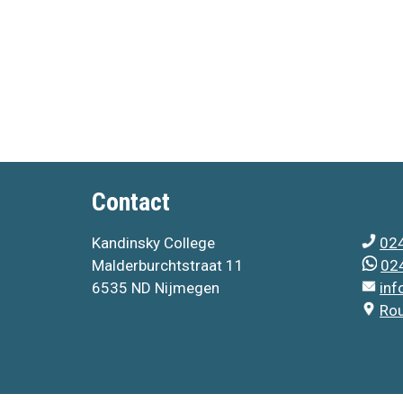
Contact
Kandinsky College
024
Malderburchtstraat 11
024
6535 ND Nijmegen
inf
Ro