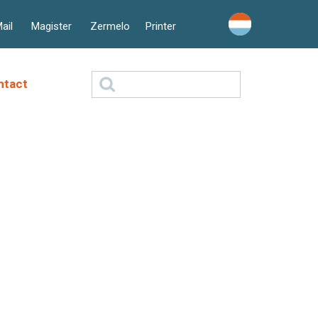
ail
Magister
Zermelo
Printer
Zoeken
ntact
naar: