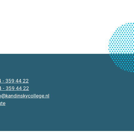
 - 359 44 22
 - 359 44 22
o@kandinskycollege.nl
ute