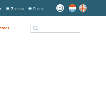
r
Zermelo
Printer
Zoeken
ntact
naar: