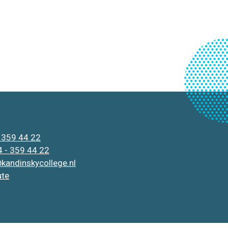
 359 44 22
 - 359 44 22
kandinskycollege.nl
ute