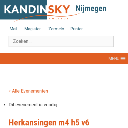
Ga
naar
de
inhoud
Mail
Magister
Zermelo
Printer
Zoek
naar:
MENU
« Alle Evenementen
Dit evenement is voorbij.
Herkansingen m4 h5 v6