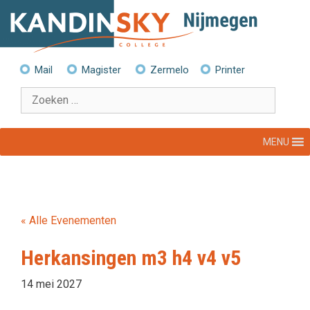
Ga
naar
de
inhoud
Mail
Magister
Zermelo
Printer
Zoek
naar:
MENU
« Alle Evenementen
Herkansingen m3 h4 v4 v5
14 mei 2027