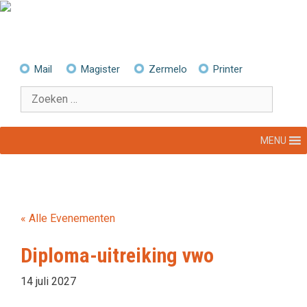
Ga
naar
de
inhoud
Mail
Magister
Zermelo
Printer
Zoek
naar:
MENU
« Alle Evenementen
Diploma-uitreiking vwo
14 juli 2027