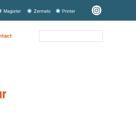
Magister
Zermelo
Printer
Zoeken
ntact
naar:
ur