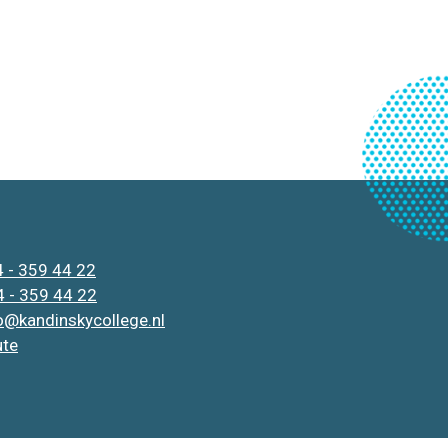
 - 359 44 22
 - 359 44 22
o@kandinskycollege.nl
ute