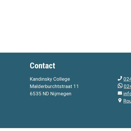
Contact
Kandinsky College
024
Malderburchtstraat 11
024
6535 ND Nijmegen
inf
Ro