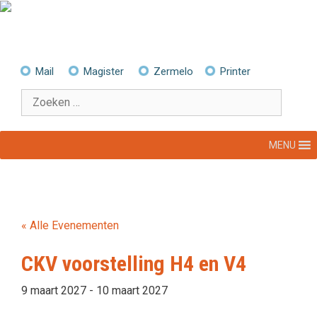
Ga
naar
de
inhoud
Mail
Magister
Zermelo
Printer
Zoek
naar:
MENU
« Alle Evenementen
CKV voorstelling H4 en V4
9 maart 2027
-
10 maart 2027