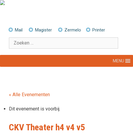
Ga
naar
de
inhoud
Mail
Magister
Zermelo
Printer
Zoek
naar:
MENU
« Alle Evenementen
Dit evenement is voorbij.
CKV Theater h4 v4 v5