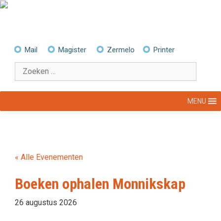
Ga
naar
de
inhoud
Mail
Magister
Zermelo
Printer
Zoek
naar:
MENU
« Alle Evenementen
Boeken ophalen Monnikskap
26 augustus 2026