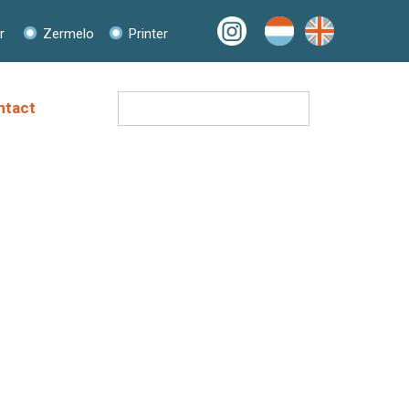
r
Zermelo
Printer
Zoeken
ntact
naar: