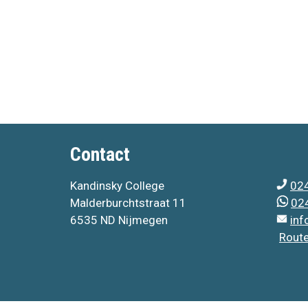
Contact
Kandinsky College
024
Malderburchtstraat 11
024
6535 ND Nijmegen
inf
Rout