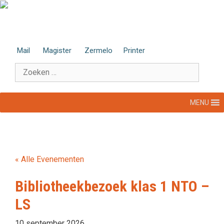
Ga
naar
de
inhoud
Mail
Magister
Zermelo
Printer
Zoek
naar:
MENU
« Alle Evenementen
Bibliotheekbezoek klas 1 NTO –
LS
10 september 2026